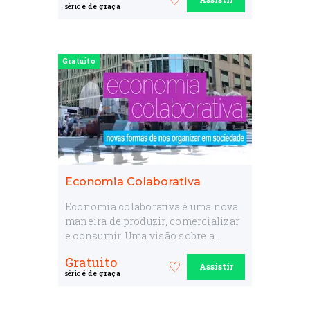
Favorite
sério
é de graça
o
curso
Gratuito
Economia Colaborativa
Economia colaborativa é uma nova
maneira de produzir, comercializar
e consumir. Uma visão sobre a
economia (dos países, das
Gratuito
empresas e das pessoas) que está
Assistir
Favorite
sério
é de graça
transformando o mundo. Nesse
o
curso, Camila vai te inspirar para
curso
criar iniciativas e negócios