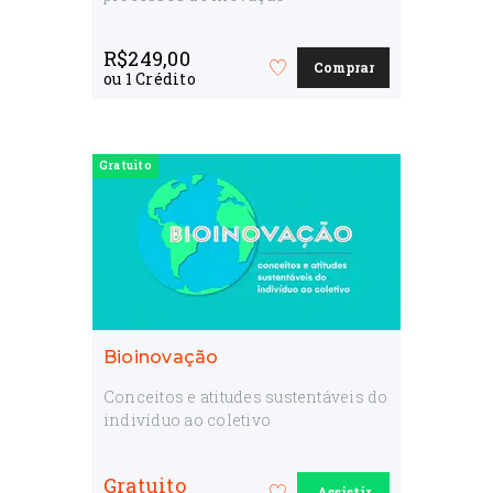
R$
249,00
Comprar
Favorite
ou
1
Crédito
o
curso
Gratuito
Bioinovação
Conceitos e atitudes sustentáveis do
indivíduo ao coletivo
Gratuito
Assistir