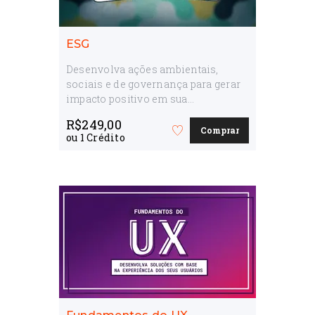
ESG
Desenvolva ações ambientais,
sociais e de governança para gerar
impacto positivo em sua
organização
R$
249,00
Comprar
Favorite
ou
1
Crédito
o
curso