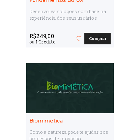
Fundamentos do UX
Desenvolva soluções com base na
experiência dos seus usuários
R$
249,00
Comprar
Favorite
ou
1
Crédito
o
curso
Biomimética
Como a natureza pode te ajudar nos
processos de inovação