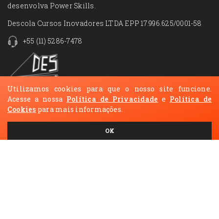
desenvolva Power Skills.
Descola Cursos Inovadores LTDA EPP 17.996.625/0001-58
+55 (11) 5286-7478
Utilizamos cookies para que o nosso site funcione.
Acesse a nossa
Política de Privacidade
e
Política de
Cookies
para mais informações.
NAVEGUE
Cursos
Blog
OK
Contato
FAQ
Imprensa
Termos de Uso
Política de
Política de Cookies
Privacidade
REDES SOCIAIS