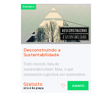
colaborativos. Curso gratuito.
Gratuito
Desconstruindo a
Sustentabilidade
Todo mundo fala de
sustentabilidade. Mas, o que
realmente significa ser sustentável?
Venha com a gente ver outro lado
Gratuito
deste e descubra de onde surgiu,
Assistir
Favorite
sério
é de graça
porque ficou tão relevante e como
o
ele se conecta com economia,
curso
política e cultura. Curso gratuito.