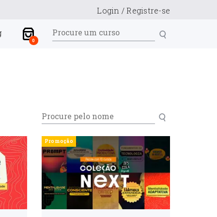
Login
/
Registre-se
g
0
Promoção