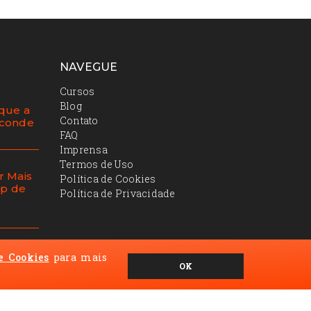
NAVEGUE
Cursos
Blog
 que a
Contato
sconde
FAQ
Imprensa
Termos de Uso
r Mais
Política de Cookies
ap de
Política de Privacidade
e Cookies
para mais
tação
OK
a