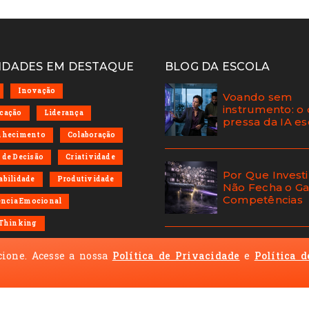
IDADES EM DESTAQUE
BLOG DA ESCOLA
Inovação
Voando sem
instrumento: o
cação
Liderança
pressa da IA e
nhecimento
Colaboração
de Decisão
Criatividade
Por Que Investi
bilidade
Produtividade
Não Fecha o G
Competências
ência Emocional
 Thinking
 SOCIAIS
cione. Acesse a nossa
Política de Privacidade
e
Política d
O gap de adap
que se acumul