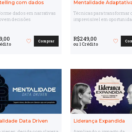
telling com dados
Mentalidade Adaptativ
forme dados em narrativas
Técnicas para transformar 
ovem decisões
imprevisível em oportunid
9,00
R$
249,00
Comprar
Co
Favorite
Favorite
édito
ou
1
Crédito
o
o
curso
curso
lidade Data Driven
Liderança Expandida
 vieses, decida com clareza
Ampliando o impacto da