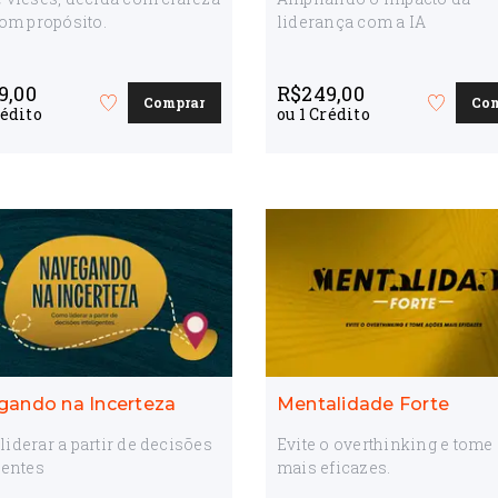
com propósito.
liderança com a IA
9,00
R$
249,00
Comprar
Co
Favorite
Favorite
édito
ou
1
Crédito
o
o
curso
curso
gando na Incerteza
Mentalidade Forte
iderar a partir de decisões
Evite o overthinking e tome
gentes
mais eficazes.