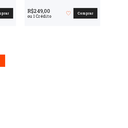
R$
249,00
mprar
Comprar
Favorite
ou
1
Crédito
o
curso