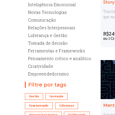
Story
Inteligência Emocional
Trans
Novas Tecnologias
que m
Comunicação
Relações Interpessoais
R$
24
Liderança e Gestão
ou
1
Cr
Tomada de decisão
Ferramentas e Frameworks
Pensamento crítico e analítico
Criatividade
Empreendedorismo
Filtre por tags
Gestão
Inovação
Menta
Comunicação
Liderança
Supere
Autoconhecimento
Colaboração