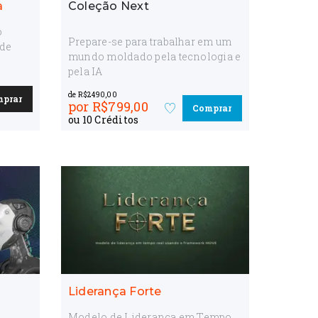
a
Coleção Next
o
Prepare-se para trabalhar em um
ade
mundo moldado pela tecnologia e
pela IA
de R$
2490,00
mprar
por
R$
799,00
Comprar
Favorite
ou
10
Crédito
s
o
curso
Liderança Forte
Modelo de Liderança em Tempo