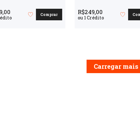
9,00
R$
249,00
Comprar
Co
Favorite
Favorite
édito
ou
1
Crédito
o
o
curso
curso
Carregar mais