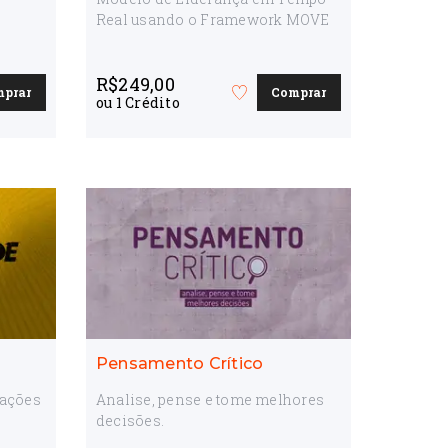
Real usando o Framework MOVE
R$
249,00
mprar
Comprar
Favorite
ou
1
Crédito
o
curso
Pensamento Crítico
 ações
Analise, pense e tome melhores
decisões.