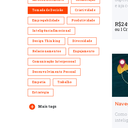
e aja 
Tomada de Decisão
Criatividade
Empregabilidade
Produtividade
R$
24
ou
1
Cr
Inteligência Emocional
Design Thinking
Diversidade
Relacionamentos
Engajamento
Comunicação Interpessoal
Desenvolvimento Pessoal
Empatia
Trabalho
Estratégia
Nave
Mais tags
Como l
inteli