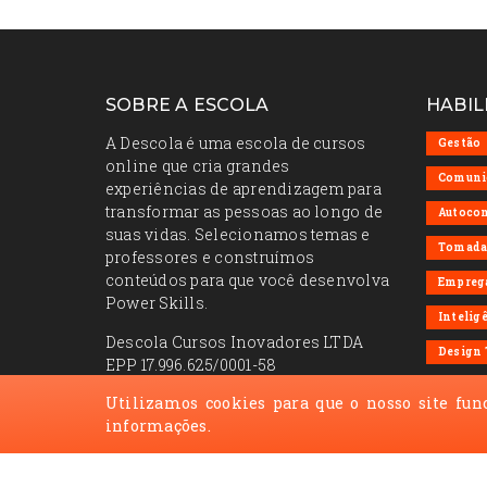
SOBRE A ESCOLA
HABIL
A Descola é uma escola de cursos
Gestão
online que cria grandes
Comuni
experiências de aprendizagem para
transformar as pessoas ao longo de
Autoco
suas vidas. Selecionamos temas e
Tomada 
professores e construímos
conteúdos para que você desenvolva
Emprega
Power Skills.
Intelig
Descola Cursos Inovadores LTDA
Design
EPP 17.996.625/0001-58
REDES
Utilizamos cookies para que o nosso site fun
+55 (11) 5286-7478
informações.