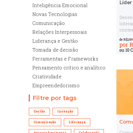
Líder
Inteligência Emocional
Novas Tecnologias
Desen
Comunicação
lidera
contex
Relações Interpessoais
reúne 
Liderança e Gestão
de R$
249
versat
por
R
autoc
Tomada de decisão
ou
10
C
cenári
Ferramentas e Frameworks
perfo
combin
Pensamento crítico e analítico
inovaç
Criatividade
estilo
Empreendedorismo
result
Filtre por tags
Gestão
Inovação
Comu
Comunicação
Liderança
Comun
Autoconhecimento
Colaboração