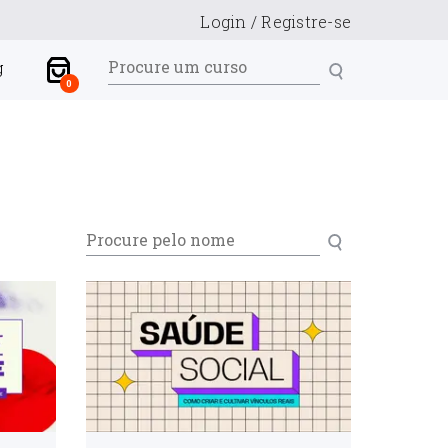
Login
/
Registre-se
g
0