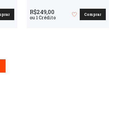
R$
249,00
mprar
Comprar
Favorite
ou
1
Crédito
o
curso