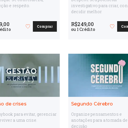
ção e respeito.
investigativo para criar, con
decidir melhor
9,00
R$
249,00
Comprar
Co
Favorite
Favorite
édito
ou
1
Crédito
o
o
curso
curso
o de crises
Segundo Cérebro
ybook para evitar, gerenciar
Organize pensamentos e
eviver a uma crise.
anotações para a tomada de
decisão