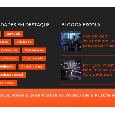
IDADES EM DESTAQUE
BLOG DA ESCOLA
Inovação
Voando sem
instrumento: o
cação
Liderança
pressa da IA e
nhecimento
Colaboração
de Decisão
Criatividade
Por Que Investi
bilidade
Produtividade
Não Fecha o G
Competências
ência Emocional
 Thinking
 SOCIAIS
cione. Acesse a nossa
Política de Privacidade
e
Política d
O gap de adap
que se acumul