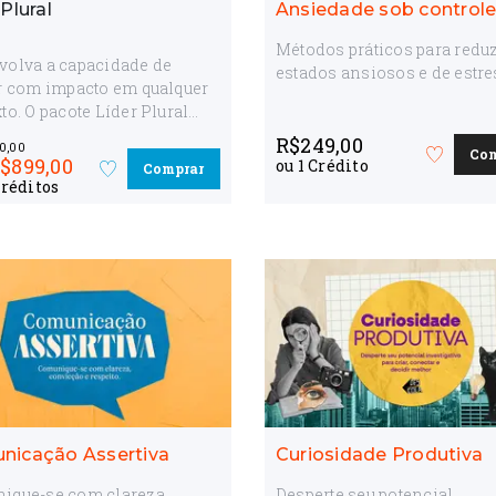
 Plural
Ansiedade sob control
Métodos práticos para reduz
volva a capacidade de
estados ansiosos e de estr
r com impacto em qualquer
to. O pacote Líder Plural
10 cursos que ampliam sua
R$
249,00
0,00
Co
ilidade como líder — do
Favorite
$
899,00
ou
1
Crédito
Comprar
Favorite
o
onhecimento à liderança em
rédito
s
o
curso
os de mudança, crise e alta
curso
rmance. Uma jornada que
a estratégia, humanidade e
ão para você adaptar seu
, engajar pessoas e gerar
ados consistentes.
nicação Assertiva
Curiosidade Produtiva
ique-se com clareza,
Desperte seu potencial