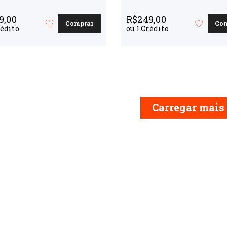
9,00
R$
249,00
Comprar
Co
Favorite
Favorite
édito
ou
1
Crédito
o
o
curso
curso
Carregar mais