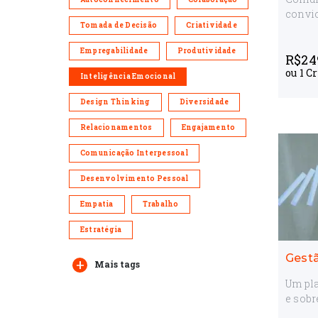
convic
Tomada de Decisão
Criatividade
Empregabilidade
Produtividade
R$
24
ou
1
Cr
Inteligência Emocional
Design Thinking
Diversidade
Relacionamentos
Engajamento
Comunicação Interpessoal
Desenvolvimento Pessoal
Empatia
Trabalho
Estratégia
Gestã
Mais tags
Um pla
e sobr