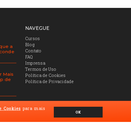
NAVEGUE
Cursos
Blog
 que a
Contato
sconde
FAQ
Imprensa
Termos de Uso
r Mais
Política de Cookies
ap de
Política de Privacidade
e Cookies
para mais
tação
OK
a