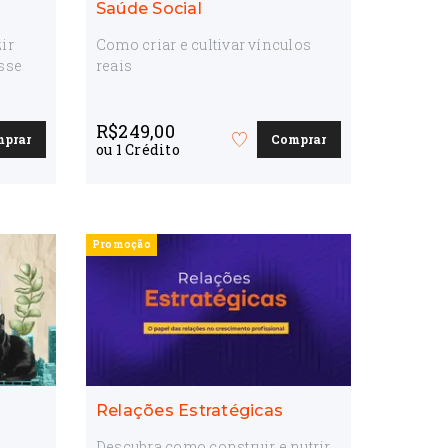
e
Saúde Social
ir
Como criar e cultivar vínculos
esse
reais
R$
249,00
mprar
Comprar
Favorite
ou
1
Crédito
o
curso
Promoção
Relações Estratégicas
Descubra como construir e nutrir