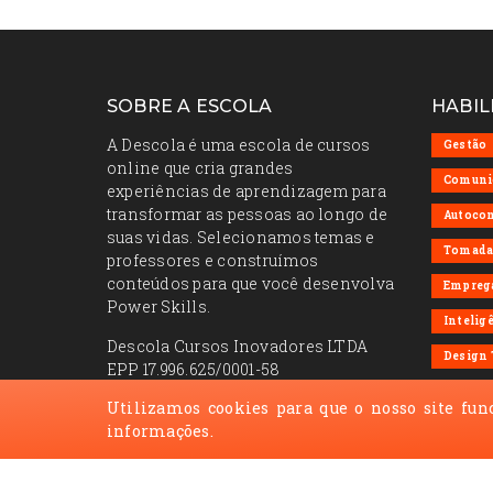
SOBRE A ESCOLA
HABIL
A Descola é uma escola de cursos
Gestão
online que cria grandes
Comuni
experiências de aprendizagem para
transformar as pessoas ao longo de
Autoco
suas vidas. Selecionamos temas e
Tomada 
professores e construímos
conteúdos para que você desenvolva
Emprega
Power Skills.
Intelig
Descola Cursos Inovadores LTDA
Design
EPP 17.996.625/0001-58
REDES
Utilizamos cookies para que o nosso site fun
+55 (11) 5286-7478
informações.